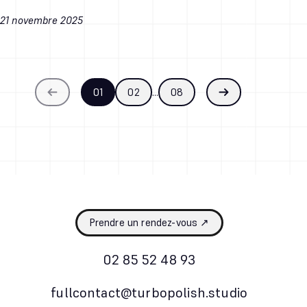
21 novembre 2025
01
02
…
08
Précédent
Suivant
Prendre un rendez-vous ↗
02 85 52 48 93
fullcontact@turbopolish.studio