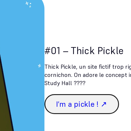
#01 – Thick Pickle
Thick Pickle, un site fictif trop 
cornichon. On adore le concept i
Study Hall ????
I’m a pickle ! ↗