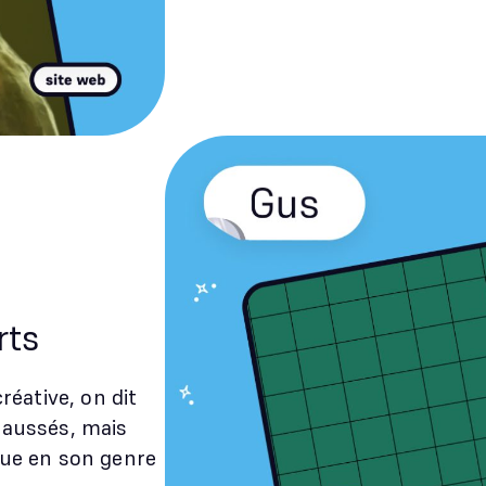
rts
réative, on dit
haussés, mais
ique en son genre