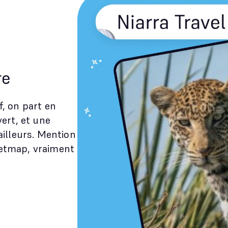
re
f, on part en
vert, et une
ailleurs. Mention
eetmap, vraiment