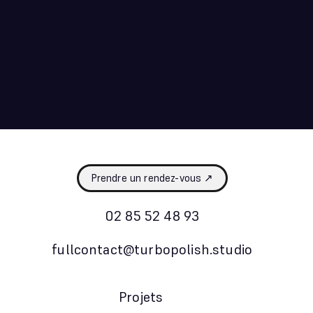
Turbo Veille
Mois des fiertés LGBTQIA+ : turbo veille
#18
5 juin 2024
Prendre un rendez-vous ↗
02 85 52 48 93
fullcontact@turbopolish.studio
Projets