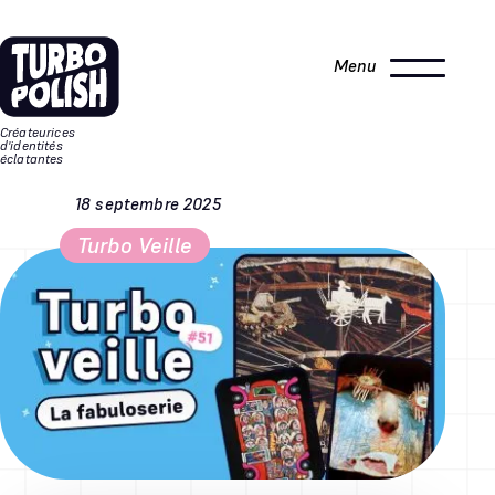
Aller
Aller au
au
contenu
Menu
menu
Créateurices
d'identités
éclatantes
18 septembre 2025
Turbo Veille